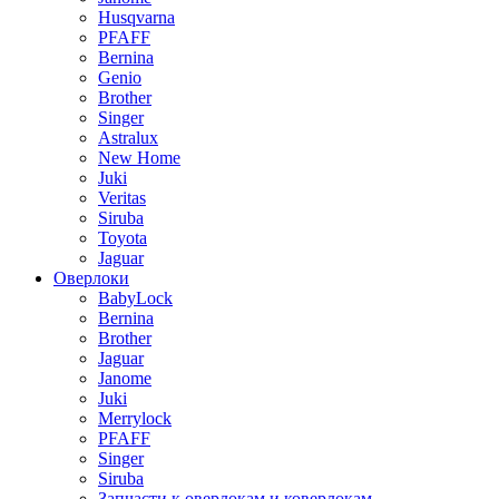
Husqvarna
PFAFF
Bernina
Genio
Brother
Singer
Astralux
New Home
Juki
Veritas
Siruba
Toyota
Jaguar
Оверлоки
BabyLock
Bernina
Brother
Jaguar
Janome
Juki
Merrylock
PFAFF
Singer
Siruba
Запчасти к оверлокам и коверлокам