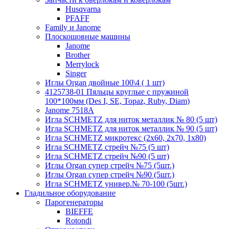
Husqvarna
PFAFF
Family и Janome
Плоскошовные машины
Janome
Brother
Merrylock
Singer
Иглы Organ двойные 100\4 ( 1 шт)
4125738-01 Пяльцы круглые с пружиной
100*100мм (Des I, SE, Topaz, Ruby, Diam)
Janome 7518A
Игла SCHMETZ для ниток металлик № 80 (5 шт)
Игла SCHMETZ для ниток металлик № 90 (5 шт)
Игла SCHMETZ микротекс (2х60, 2х70, 1х80)
Игла SCHMETZ стрейч №75 (5 шт)
Игла SCHMETZ стрейч №90 (5 шт)
Иглы Organ супер стрейч №75 (5шт.)
Иглы Organ супер стрейч №90 (5шт.)
Игла SCHMETZ универ.№ 70-100 (5шт.)
Гладильное оборудование
Парогенераторы
BIEFFE
Rotondi