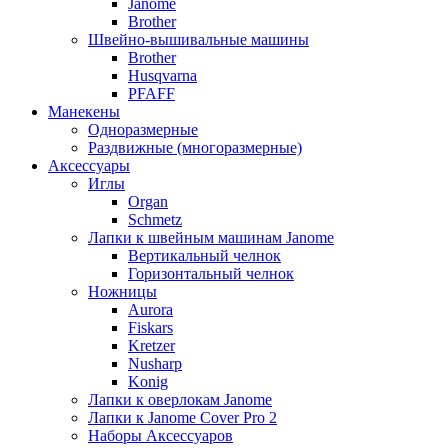
Janome
Brother
Швейно-вышивальные машины
Brother
Husqvarna
PFAFF
Манекены
Одноразмерные
Раздвижные (многоразмерные)
Аксессуары
Иглы
Organ
Schmetz
Лапки к швейным машинам Janome
Вертикальный челнок
Горизонтальный челнок
Ножницы
Aurora
Fiskars
Kretzer
Nusharp
Konig
Лапки к оверлокам Janome
Лапки к Janome Cover Pro 2
Наборы Аксессуаров