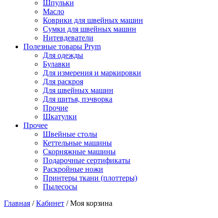
Шпульки
Масло
Коврики для швейных машин
Сумки для швейных машин
Нитевдеватели
Полезные товары Prym
Для одежды
Булавки
Для измерения и маркировки
Для раскроя
Для швейных машин
Для шитья, пэчворка
Прочие
Шкатулки
Прочее
Швейные столы
Кеттельные машины
Скорняжные машины
Подарочные сертификаты
Раскройные ножи
Принтеры ткани (плоттеры)
Пылесосы
Главная
/
Кабинет
/
Моя корзина