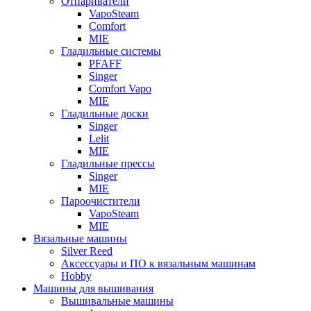
Отпариватели
VapoSteam
Comfort
MIE
Гладильные системы
PFAFF
Singer
Comfort Vapo
MIE
Гладильные доски
Singer
Lelit
MIE
Гладильные прессы
Singer
MIE
Пароочистители
VapoSteam
MIE
Вязальные машины
Silver Reed
Аксессуары и ПО к вязальным машинам
Hobby
Машины для вышивания
Вышивальные машины