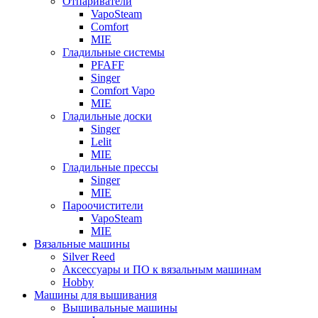
Отпариватели
VapoSteam
Comfort
MIE
Гладильные системы
PFAFF
Singer
Comfort Vapo
MIE
Гладильные доски
Singer
Lelit
MIE
Гладильные прессы
Singer
MIE
Пароочистители
VapoSteam
MIE
Вязальные машины
Silver Reed
Аксессуары и ПО к вязальным машинам
Hobby
Машины для вышивания
Вышивальные машины