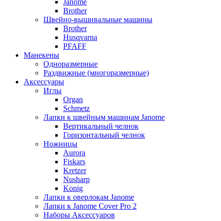
Janome
Brother
Швейно-вышивальные машины
Brother
Husqvarna
PFAFF
Манекены
Одноразмерные
Раздвижные (многоразмерные)
Аксессуары
Иглы
Organ
Schmetz
Лапки к швейным машинам Janome
Вертикальный челнок
Горизонтальный челнок
Ножницы
Aurora
Fiskars
Kretzer
Nusharp
Konig
Лапки к оверлокам Janome
Лапки к Janome Cover Pro 2
Наборы Аксессуаров