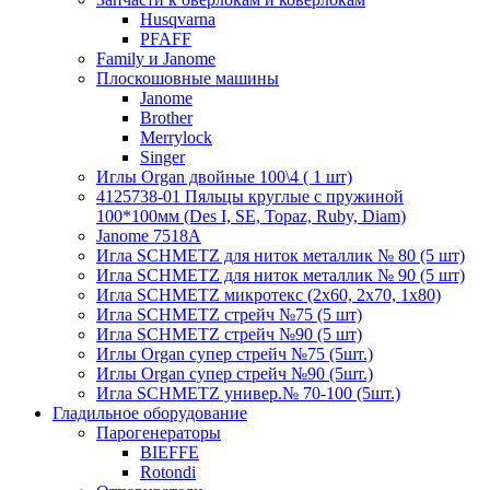
Husqvarna
PFAFF
Family и Janome
Плоскошовные машины
Janome
Brother
Merrylock
Singer
Иглы Organ двойные 100\4 ( 1 шт)
4125738-01 Пяльцы круглые с пружиной
100*100мм (Des I, SE, Topaz, Ruby, Diam)
Janome 7518A
Игла SCHMETZ для ниток металлик № 80 (5 шт)
Игла SCHMETZ для ниток металлик № 90 (5 шт)
Игла SCHMETZ микротекс (2х60, 2х70, 1х80)
Игла SCHMETZ стрейч №75 (5 шт)
Игла SCHMETZ стрейч №90 (5 шт)
Иглы Organ супер стрейч №75 (5шт.)
Иглы Organ супер стрейч №90 (5шт.)
Игла SCHMETZ универ.№ 70-100 (5шт.)
Гладильное оборудование
Парогенераторы
BIEFFE
Rotondi