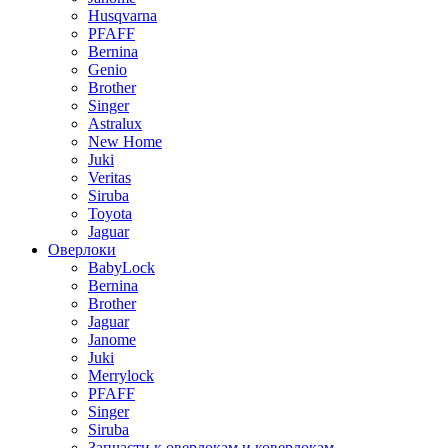
Husqvarna
PFAFF
Bernina
Genio
Brother
Singer
Astralux
New Home
Juki
Veritas
Siruba
Toyota
Jaguar
Оверлоки
BabyLock
Bernina
Brother
Jaguar
Janome
Juki
Merrylock
PFAFF
Singer
Siruba
Запчасти к оверлокам и коверлокам