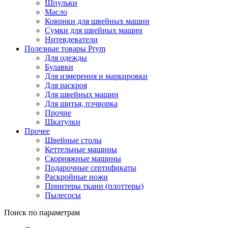
Шпульки
Масло
Коврики для швейных машин
Сумки для швейных машин
Нитевдеватели
Полезные товары Prym
Для одежды
Булавки
Для измерения и маркировки
Для раскроя
Для швейных машин
Для шитья, пэчворка
Прочие
Шкатулки
Прочее
Швейные столы
Кеттельные машины
Скорняжные машины
Подарочные сертификаты
Раскройные ножи
Принтеры ткани (плоттеры)
Пылесосы
Поиск по параметрам