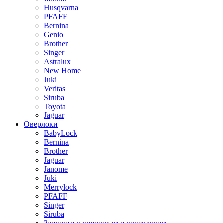
Husqvarna
PFAFF
Bernina
Genio
Brother
Singer
Astralux
New Home
Juki
Veritas
Siruba
Toyota
Jaguar
Оверлоки
BabyLock
Bernina
Brother
Jaguar
Janome
Juki
Merrylock
PFAFF
Singer
Siruba
Запчасти к оверлокам и коверлокам