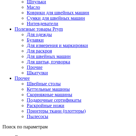
Шпульки
Масло
Коврики для швейных машин
Сумки для швейных машин
Нитевдеватели
Полезные товары Prym
Для одежды
Булавки
Для измерения и маркировки
Для раскроя
Для швейных машин
Для шитья, пэчворка
Прочие
Шкатулки
Прочее
Швейные столы
Кеттельные машины
Скорняжные машины
Подарочные сертификаты
Раскройные ножи
Принтеры ткани (плоттеры)
Пылесосы
Поиск по параметрам