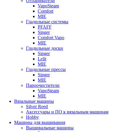
Отпариватели
VapoSteam
Comfort
MIE
Гладильные системы
PFAFF
Singer
Comfort Vapo
MIE
Гладильные доски
Singer
Lelit
MIE
Гладильные прессы
Singer
MIE
Пароочистители
VapoSteam
MIE
Вязальные машины
Silver Reed
Аксессуары и ПО к вязальным машинам
Hobby
Машины для вышивания
Вышивальные машины