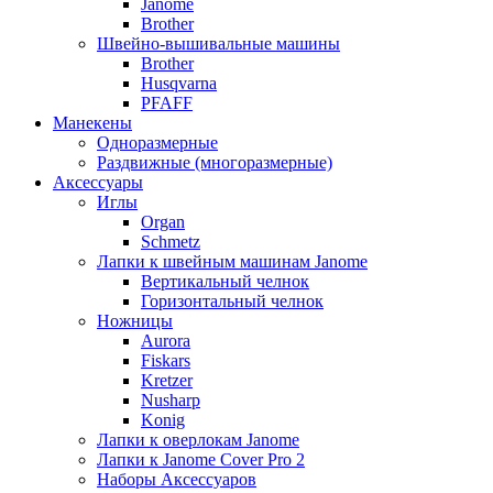
Janome
Brother
Швейно-вышивальные машины
Brother
Husqvarna
PFAFF
Манекены
Одноразмерные
Раздвижные (многоразмерные)
Аксессуары
Иглы
Organ
Schmetz
Лапки к швейным машинам Janome
Вертикальный челнок
Горизонтальный челнок
Ножницы
Aurora
Fiskars
Kretzer
Nusharp
Konig
Лапки к оверлокам Janome
Лапки к Janome Cover Pro 2
Наборы Аксессуаров