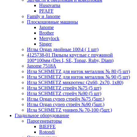
Husqvarna
PFAFF
Family и Janome
Плоскошовные машины
Janome
Brother
Merrylock
Singer
Иглы Organ двойные 100\4 ( 1 шт)
4125738-01 Пяльцы круглые с пружиной
100*100мм (Des I, SE, Topaz, Ruby, Diam)
Janome 7518A
Игла SCHMETZ для ниток металлик № 80 (5 шт)
Игла SCHMETZ для ниток металлик № 90 (5 шт)
Игла SCHMETZ микротекс (2х60, 2х70, 1х80)
Игла SCHMETZ стрейч №75 (5 шт)
Игла SCHMETZ стрейч №90 (5 шт)
Иглы Organ супер стрейч №75 (5шт.)
Иглы Organ супер стрейч №90 (5шт.)
Игла SCHMETZ универ.№ 70-100 (5шт.)
Гладильное оборудование
Парогенераторы
BIEFFE
Rotondi