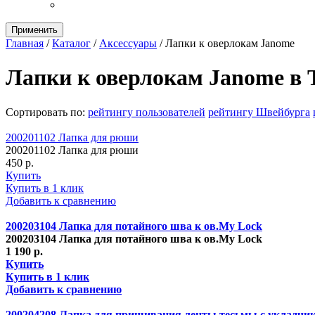
Применить
Главная
/
Каталог
/
Аксессуары
/
Лапки к оверлокам Janome
Лапки к оверлокам Janome в
Сортировать по:
рейтингу пользователей
рейтингу Швейбурга
200201102 Лапка для рюши
200201102 Лапка для рюши
450 р.
Купить
Купить в 1 клик
Добавить к сравнению
200203104 Лапка для потайного шва к ов.My Lock
200203104 Лапка для потайного шва к ов.My Lock
1 190 р.
Купить
Купить в 1 клик
Добавить к сравнению
200204208 Лапка для пришивания ленты,тесьмы с укладчик