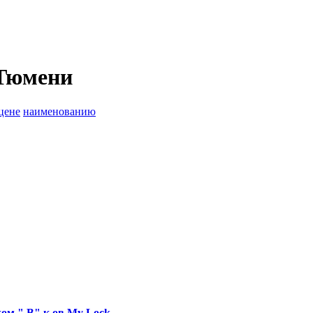
 Тюмени
цене
наименованию
ом " В" к ов.My Lock