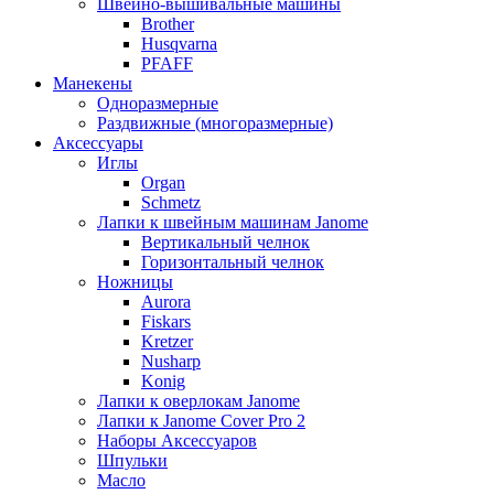
Швейно-вышивальные машины
Brother
Husqvarna
PFAFF
Манекены
Одноразмерные
Раздвижные (многоразмерные)
Аксессуары
Иглы
Organ
Schmetz
Лапки к швейным машинам Janome
Вертикальный челнок
Горизонтальный челнок
Ножницы
Aurora
Fiskars
Kretzer
Nusharp
Konig
Лапки к оверлокам Janome
Лапки к Janome Cover Pro 2
Наборы Аксессуаров
Шпульки
Масло