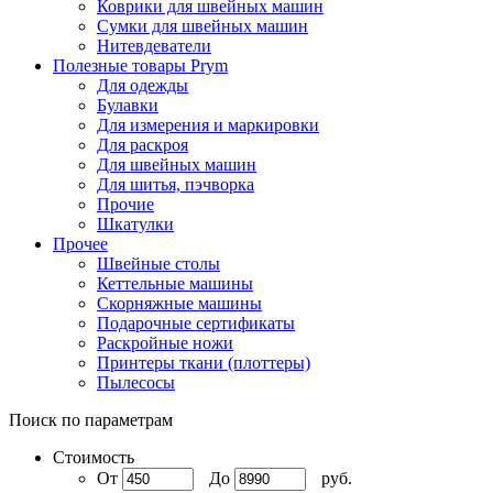
Коврики для швейных машин
Сумки для швейных машин
Нитевдеватели
Полезные товары Prym
Для одежды
Булавки
Для измерения и маркировки
Для раскроя
Для швейных машин
Для шитья, пэчворка
Прочие
Шкатулки
Прочее
Швейные столы
Кеттельные машины
Скорняжные машины
Подарочные сертификаты
Раскройные ножи
Принтеры ткани (плоттеры)
Пылесосы
Поиск по параметрам
Стоимость
От
До
руб.