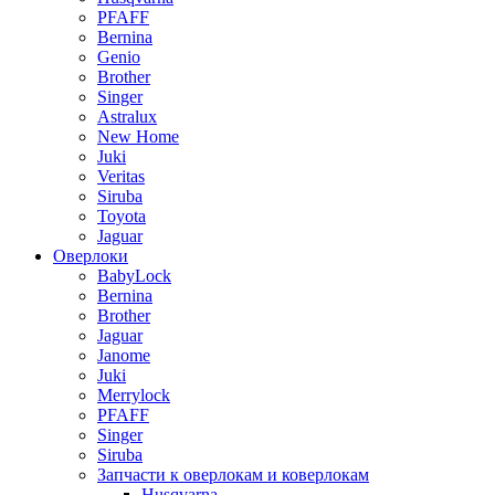
PFAFF
Bernina
Genio
Brother
Singer
Astralux
New Home
Juki
Veritas
Siruba
Toyota
Jaguar
Оверлоки
BabyLock
Bernina
Brother
Jaguar
Janome
Juki
Merrylock
PFAFF
Singer
Siruba
Запчасти к оверлокам и коверлокам
Husqvarna