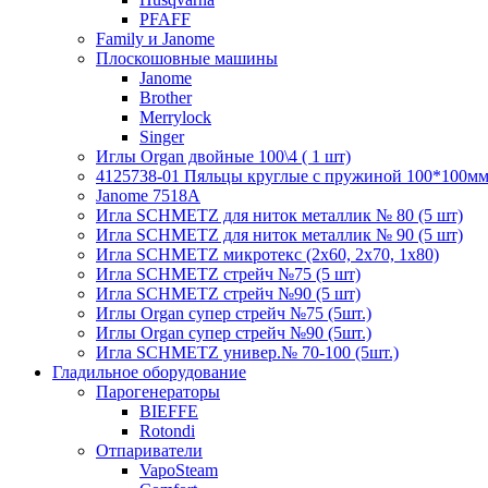
PFAFF
Family и Janome
Плоскошовные машины
Janome
Brother
Merrylock
Singer
Иглы Organ двойные 100\4 ( 1 шт)
4125738-01 Пяльцы круглые с пружиной 100*100мм (
Janome 7518A
Игла SCHMETZ для ниток металлик № 80 (5 шт)
Игла SCHMETZ для ниток металлик № 90 (5 шт)
Игла SCHMETZ микротекс (2х60, 2х70, 1х80)
Игла SCHMETZ стрейч №75 (5 шт)
Игла SCHMETZ стрейч №90 (5 шт)
Иглы Organ супер стрейч №75 (5шт.)
Иглы Organ супер стрейч №90 (5шт.)
Игла SCHMETZ универ.№ 70-100 (5шт.)
Гладильное оборудование
Парогенераторы
BIEFFE
Rotondi
Отпариватели
VapoSteam