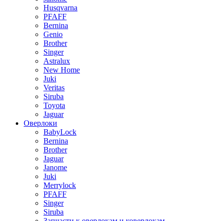
Husqvarna
PFAFF
Bernina
Genio
Brother
Singer
Astralux
New Home
Juki
Veritas
Siruba
Toyota
Jaguar
Оверлоки
BabyLock
Bernina
Brother
Jaguar
Janome
Juki
Merrylock
PFAFF
Singer
Siruba
Запчасти к оверлокам и коверлокам