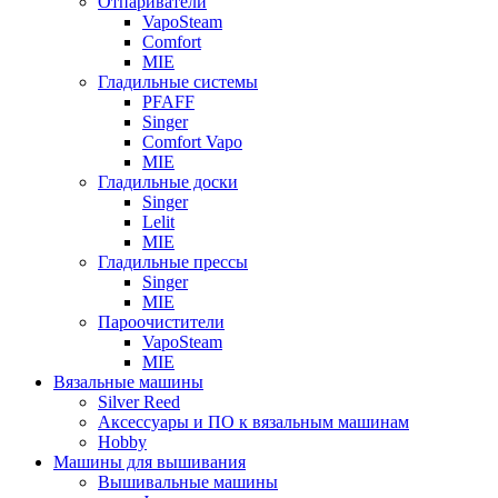
Отпариватели
VapoSteam
Comfort
MIE
Гладильные системы
PFAFF
Singer
Comfort Vapo
MIE
Гладильные доски
Singer
Lelit
MIE
Гладильные прессы
Singer
MIE
Пароочистители
VapoSteam
MIE
Вязальные машины
Silver Reed
Аксессуары и ПО к вязальным машинам
Hobby
Машины для вышивания
Вышивальные машины