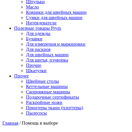
Шпульки
Масло
Коврики для швейных машин
Сумки для швейных машин
Нитевдеватели
Полезные товары Prym
Для одежды
Булавки
Для измерения и маркировки
Для раскроя
Для швейных машин
Для шитья, пэчворка
Прочие
Шкатулки
Прочее
Швейные столы
Кеттельные машины
Скорняжные машины
Подарочные сертификаты
Раскройные ножи
Принтеры ткани (плоттеры)
Пылесосы
Главная
/
Помощь в выборе