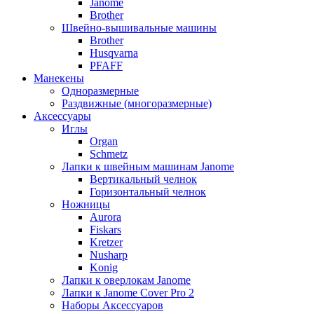
Janome
Brother
Швейно-вышивальные машины
Brother
Husqvarna
PFAFF
Манекены
Одноразмерные
Раздвижные (многоразмерные)
Аксессуары
Иглы
Organ
Schmetz
Лапки к швейным машинам Janome
Вертикальный челнок
Горизонтальный челнок
Ножницы
Aurora
Fiskars
Kretzer
Nusharp
Konig
Лапки к оверлокам Janome
Лапки к Janome Cover Pro 2
Наборы Аксессуаров