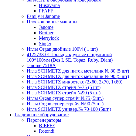
Husqvarna
PFAFF
Family и Janome
Плоскошовные машины
Janome
Brother
Merrylock
Singer
Иглы Organ двойные 100\4 ( 1 шт)
4125738-01 Пяльцы круглые с пружиной
100*100мм (Des I, SE, Topaz, Ruby, Diam)
Janome 7518A
Игла SCHMETZ для ниток металлик № 80 (5 шт)
Игла SCHMETZ для ниток металлик № 90 (5 шт)
Игла SCHMETZ микротекс (2х60, 2х70, 1х80)
Игла SCHMETZ стрейч №75 (5 шт)
Игла SCHMETZ стрейч №90 (5 шт)
Иглы Organ супер стрейч №75 (5шт.)
Иглы Organ супер стрейч №90 (5шт.)
Игла SCHMETZ универ.№ 70-100 (5шт.)
Гладильное оборудование
Парогенераторы
BIEFFE
Rotondi